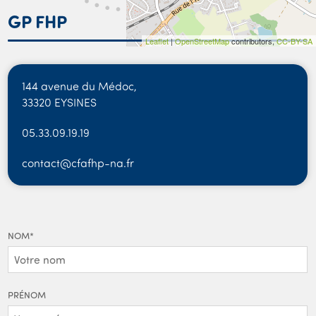
GP FHP
Leaflet
|
OpenStreetMap
contributors,
CC-BY-SA
144 avenue du Médoc,
33320 EYSINES
05.33.09.19.19
contact@cfafhp-na.fr
NOM
*
PRÉNOM